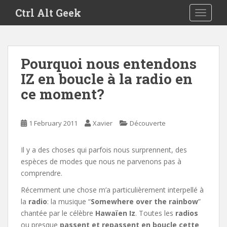
S
Ctrl Alt Geek
TOGGLE
k
i
p
t
Pourquoi nous entendons
o
IZ en boucle à la radio en
m
a
ce moment?
i
n
c
1 February 2011
Xavier
Découverte
o
n
Il y a des choses qui parfois nous surprennent, des
t
espèces de modes que nous ne parvenons pas à
e
comprendre.
n
Récemment une chose m’a particulièrement interpellé à
t
la
radio
: la musique “
Somewhere over the rainbow
”
chantée par le célèbre
Hawaïen Iz
. Toutes les
radios
ou presque
passent et repassent en boucle cette