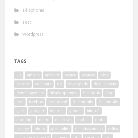
Téléphonie
Test
Wordpress
TAGS
3D
amiens
androïd
astuce
astuces
blog
concert
concours
diy
downgrade
déguisement
déménagement
développement
facebook
fnac
free
freebox
freebox v6
free mobile
freemobile
geek
google+
internet
iphone
kimsufi
marathon
mario
minecraft
mobile
moto
orange
photo
portabilité
ralentissements
reflex
samsung galaxy s2
serveur
site
sécurité
test